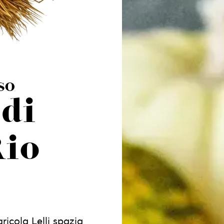
SO
 di
Rio
ricola Lelli spazia