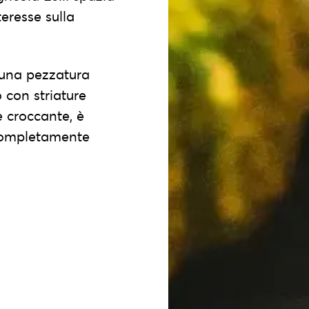
teresse sulla
 una pezzatura
 con striature
e croccante, è
 completamente